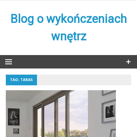
Skip
to
Blog o wykończeniach
content
wnętrz
TAG:
TARAS